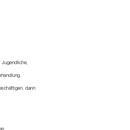
r Jugendliche,
ehandlung.
eschäftigen, dann
he: